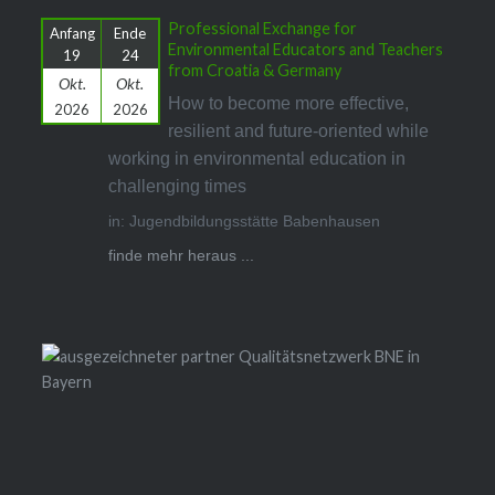
Professional Exchange for
Anfang
Ende
Environmental Educators and Teachers
19
24
from Croatia & Germany
Okt.
Okt.
How to become more effective,
2026
2026
resilient and future-oriented while
working in environmental education in
challenging times
in: Jugendbildungsstätte Babenhausen
finde mehr heraus ...