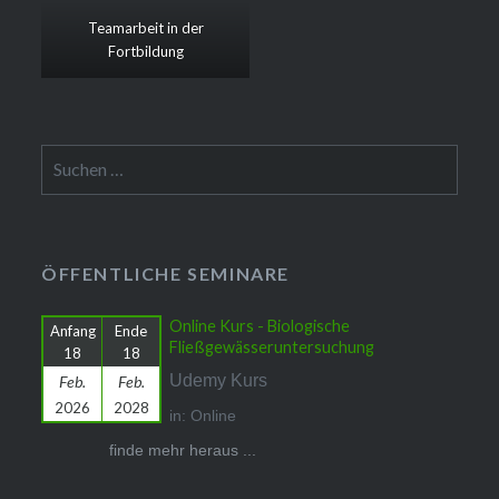
Teamarbeit in der
Fortbildung
Suchen
nach:
ÖFFENTLICHE SEMINARE
Online Kurs - Biologische
Anfang
Ende
Fließgewässeruntersuchung
18
18
Udemy Kurs
Feb.
Feb.
2026
2028
in: Online
finde mehr heraus ...