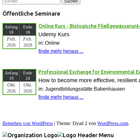
Suchen
nach:
Öffentliche Seminare
Online Kurs - Biologische Fließgewässerun
Anfang
Ende
18
18
Udemy Kurs
Feb.
Feb.
in: Online
2026
2028
finde mehr heraus ...
Professional Exchange for Environmental 
Anfang
Ende
19
24
How to become more effective, resilient 
Okt.
Okt.
in: Jugendbildungsstätte Babenhausen
2026
2026
finde mehr heraus ...
Betrieben von WordPress
|
Theme: Dyad 2 von
WordPress.com
.