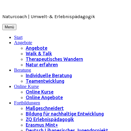
Zum
Inhalt
springen
Naturcoach | Umwelt-& Erlebnispädagogik
Menü
Start
Angebote
Angebote
Walk & Talk
Therapeutisches Wandern
Natur erfahren
Beratung
Individuelle Beratung
Teamentwicklung
Online Kurse
Online Kurse
Online Angebote
Fortbildungen
Maßgeschneidert
Bildung für nachhaltige Entwicklung
ZQ Erlebnispädagogik
Erasmus Mint+
Deutsch Libanesisches Jugendprojekt