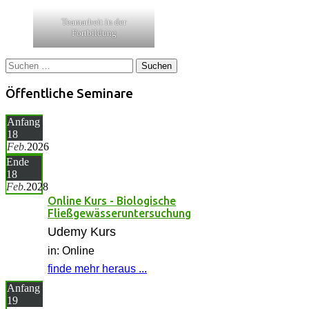
Teamarbeit in der
Fortbildung
Suchen
nach:
Öffentliche Seminare
Anfang
18
Feb.
2026
Ende
18
Feb.
2028
Online Kurs - Biologische
Fließgewässeruntersuchung
Udemy Kurs
in: Online
finde mehr heraus ...
Anfang
19