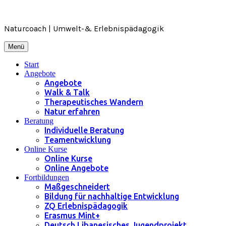
Zum
Inhalt
springen
Naturcoach | Umwelt-& Erlebnispädagogik
Menü
Start
Angebote
Angebote
Walk & Talk
Therapeutisches Wandern
Natur erfahren
Beratung
Individuelle Beratung
Teamentwicklung
Online Kurse
Online Kurse
Online Angebote
Fortbildungen
Maßgeschneidert
Bildung für nachhaltige Entwicklung
ZQ Erlebnispädagogik
Erasmus Mint+
Deutsch Libanesisches Jugendprojekt