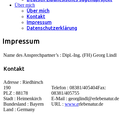
Über mich
Über mich
Kontakt
Impressum
Datenschutzerklärung
Impressum
Name des Ansprechpartner’s : Dipl.-Ing. (FH) Georg Lindl
Kontakt
Adresse : Riedhirsch
190
Telefon : 08381/405404Fax:
PLZ : 88178
08381/405755
Stadt : Heimenkirch
E-Mail : georglindl@erlebenatur.de
Bundesland : Bayern
URL :
www.e
rlebenatur.de
Land : Germany