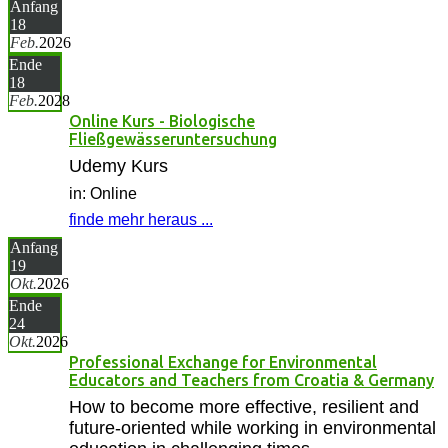
Anfang
18
Feb.
2026
Ende
18
Feb.
2028
Online Kurs - Biologische
Fließgewässeruntersuchung
Udemy Kurs
in: Online
finde mehr heraus ...
Anfang
19
Okt.
2026
Ende
24
Okt.
2026
Professional Exchange for Environmental
Educators and Teachers from Croatia & Germany
How to become more effective, resilient and
future-oriented while working in environmental