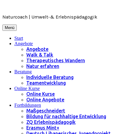
Zum
Inhalt
springen
Naturcoach | Umwelt-& Erlebnispädagogik
Menü
Start
Angebote
Angebote
Walk & Talk
Therapeutisches Wandern
Natur erfahren
Beratung
Individuelle Beratung
Teamentwicklung
Online Kurse
Online Kurse
Online Angebote
Fortbildungen
Maßgeschneidert
Bildung für nachhaltige Entwicklung
ZQ Erlebnispädagogik
Erasmus Mint+
Deutsch Libanesisches Jugendprojekt