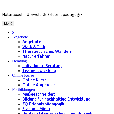
Zum
Inhalt
springen
Naturcoach | Umwelt-& Erlebnispädagogik
Menü
Start
Angebote
Angebote
Walk & Talk
Therapeutisches Wandern
Natur erfahren
Beratung
Individuelle Beratung
Teamentwicklung
Online Kurse
Online Kurse
Online Angebote
Fortbildungen
Maßgeschneidert
Bildung für nachhaltige Entwicklung
ZQ Erlebnispädagogik
Erasmus Mint+
Deutsch Libanesisches Jugendprojekt