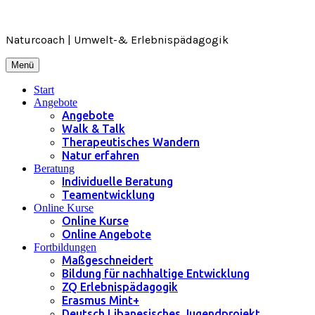
Zum
Inhalt
springen
Naturcoach | Umwelt-& Erlebnispädagogik
Menü
Start
Angebote
Angebote
Walk & Talk
Therapeutisches Wandern
Natur erfahren
Beratung
Individuelle Beratung
Teamentwicklung
Online Kurse
Online Kurse
Online Angebote
Fortbildungen
Maßgeschneidert
Bildung für nachhaltige Entwicklung
ZQ Erlebnispädagogik
Erasmus Mint+
Deutsch Libanesisches Jugendprojekt