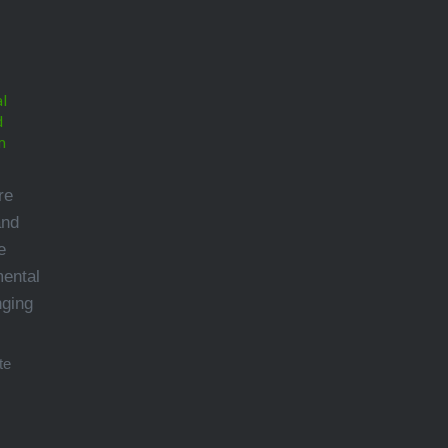
l
d
m
re
and
e
mental
nging
te