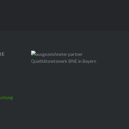
RE
uchung