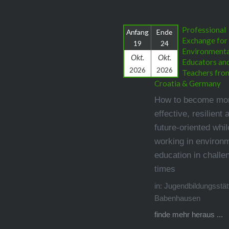
Professional
Anfang
Ende
Exchange for
19
24
Environmenta
Okt.
Okt.
Educators an
2026
2026
Teachers fro
Croatia & Germany
How to become mo
effective, resilient 
future-oriented whil
working in environ
education in challe
times
in: Jugendbildungsstät
Babenhausen
finde mehr heraus ...