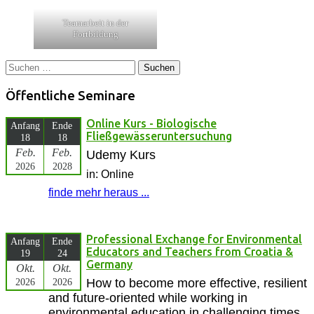
Teamarbeit in der
Fortbildung
Suchen
nach:
Öffentliche Seminare
Online Kurs - Biologische
Anfang
Ende
Fließgewässeruntersuchung
18
18
Feb.
Feb.
Udemy Kurs
2026
2028
in: Online
finde mehr heraus ...
Professional Exchange for Environmental
Anfang
Ende
Educators and Teachers from Croatia &
19
24
Germany
Okt.
Okt.
2026
2026
How to become more effective, resilient
and future-oriented while working in
environmental education in challenging times