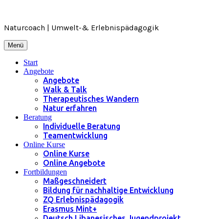
Zum
Inhalt
springen
Naturcoach | Umwelt-& Erlebnispädagogik
Menü
Start
Angebote
Angebote
Walk & Talk
Therapeutisches Wandern
Natur erfahren
Beratung
Individuelle Beratung
Teamentwicklung
Online Kurse
Online Kurse
Online Angebote
Fortbildungen
Maßgeschneidert
Bildung für nachhaltige Entwicklung
ZQ Erlebnispädagogik
Erasmus Mint+
Deutsch Libanesisches Jugendprojekt