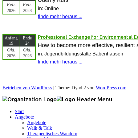
Feb.
Feb.
in: Online
2026
2028
finde mehr heraus ...
Professional Exchange for Environmental 
Anfang
Ende
19
24
How to become more effective, resilient 
Okt.
Okt.
in: Jugendbildungsstätte Babenhausen
2026
2026
finde mehr heraus ...
Betrieben von WordPress
|
Theme: Dyad 2 von
WordPress.com
.
Start
Angebote
Angebote
Walk & Talk
Therapeutisches Wandern