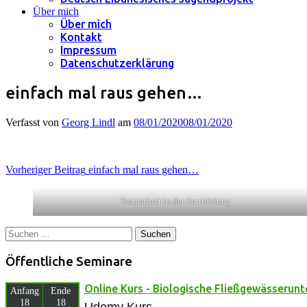
Über mich
Über mich
Kontakt
Impressum
Datenschutzerklärung
einfach mal raus gehen…
Verfasst von
Georg Lindl
am
08/01/2020
08/01/2020
Beitragsnavigation
Vorheriger Beitrag
einfach mal raus gehen…
Teamarbeit in der Fortbildung
Suchen
nach:
Öffentliche Seminare
Online Kurs - Biologische Fließgewässerun
Anfang
Ende
18
18
Udemy Kurs