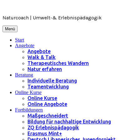
Zum
Inhalt
springen
Naturcoach | Umwelt-& Erlebnispädagogik
Menü
Start
Angebote
Angebote
Walk & Talk
Therapeutisches Wandern
Natur erfahren
Beratung
Individuelle Beratung
Teamentwicklung
Online Kurse
Online Kurse
Online Angebote
Fortbildungen
Maßgeschneidert
Bildung für nachhaltige Entwicklung
ZQ Erlebnispädagogik
Erasmus Mint+
Deutsch Libanesisches Jugendprojekt