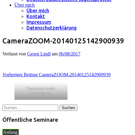
Über mich
Über mich
Kontakt
Impressum
Datenschutzerklärung
CameraZOOM-20140125142900939
Verfasst von
Georg Lindl
am
06/08/2017
Beitragsnavigation
Vorheriger Beitrag
CameraZOOM-20140125142900939
Teamarbeit in der
Fortbildung
Suchen
nach:
Öffentliche Seminare
Anfang