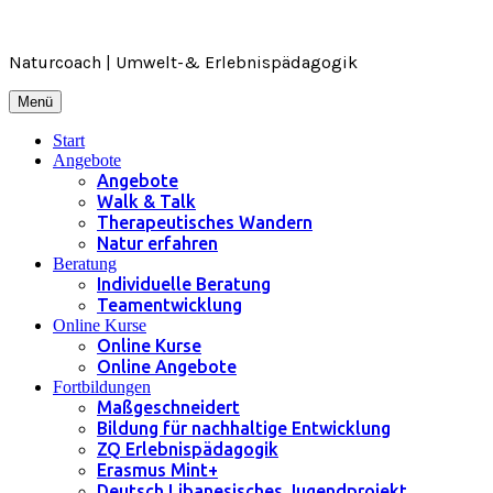
Zum
Inhalt
springen
Naturcoach | Umwelt-& Erlebnispädagogik
Menü
Start
Angebote
Angebote
Walk & Talk
Therapeutisches Wandern
Natur erfahren
Beratung
Individuelle Beratung
Teamentwicklung
Online Kurse
Online Kurse
Online Angebote
Fortbildungen
Maßgeschneidert
Bildung für nachhaltige Entwicklung
ZQ Erlebnispädagogik
Erasmus Mint+
Deutsch Libanesisches Jugendprojekt