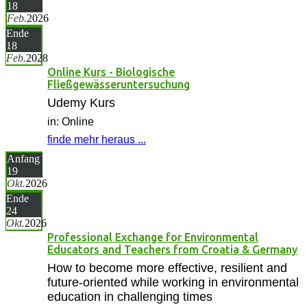
18
Feb.
2026
Ende
18
Feb.
2028
Online Kurs - Biologische
Fließgewässeruntersuchung
Udemy Kurs
in: Online
finde mehr heraus ...
Anfang
19
Okt.
2026
Ende
24
Okt.
2026
Professional Exchange for Environmental
Educators and Teachers from Croatia & Germany
How to become more effective, resilient and
future-oriented while working in environmental
education in challenging times