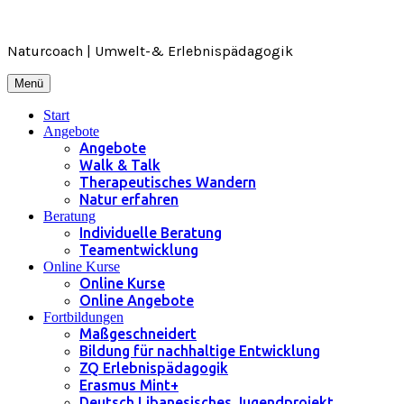
Zum
Inhalt
springen
Naturcoach | Umwelt-& Erlebnispädagogik
Menü
Start
Angebote
Angebote
Walk & Talk
Therapeutisches Wandern
Natur erfahren
Beratung
Individuelle Beratung
Teamentwicklung
Online Kurse
Online Kurse
Online Angebote
Fortbildungen
Maßgeschneidert
Bildung für nachhaltige Entwicklung
ZQ Erlebnispädagogik
Erasmus Mint+
Deutsch Libanesisches Jugendprojekt