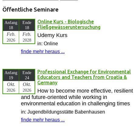
nach:
Öffentliche Seminare
Online Kurs - Biologische
Anfang
Ende
Fließgewässeruntersuchung
18
18
Feb.
Feb.
Udemy Kurs
2026
2028
in: Online
finde mehr heraus ...
Professional Exchange for Environmental
Anfang
Ende
Educators and Teachers from Croatia &
19
24
Germany
Okt.
Okt.
2026
2026
How to become more effective, resilient
and future-oriented while working in
environmental education in challenging times
in: Jugendbildungsstätte Babenhausen
finde mehr heraus ...