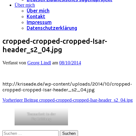
Über mich
Über mich
Kontakt
Impressum
Datenschutzerklärung
cropped-cropped-cropped-Isar-
header_s2_04.jpg
Verfasst von
Georg Lindl
am
08/10/2014
http://kriseade.de/wp-content/uploads/2014/10/cropped-
cropped-cropped-Isar-header_s2_04.jpg
Beitragsnavigation
Vorheriger Beitrag
cropped-cropped-cropped-Isar-header_s2_04.jpg
Teamarbeit in der
Fortbildung
Suchen