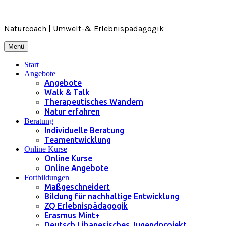
Zum
Inhalt
springen
Naturcoach | Umwelt-& Erlebnispädagogik
Menü
Start
Angebote
Angebote
Walk & Talk
Therapeutisches Wandern
Natur erfahren
Beratung
Individuelle Beratung
Teamentwicklung
Online Kurse
Online Kurse
Online Angebote
Fortbildungen
Maßgeschneidert
Bildung für nachhaltige Entwicklung
ZQ Erlebnispädagogik
Erasmus Mint+
Deutsch Libanesisches Jugendprojekt