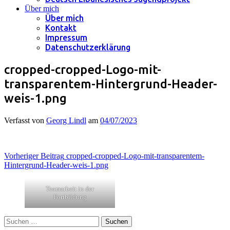
Über mich
Über mich
Kontakt
Impressum
Datenschutzerklärung
cropped-cropped-Logo-mit-
transparentem-Hintergrund-Header-
weis-1.png
Verfasst von
Georg Lindl
am
04/07/2023
Beitragsnavigation
Vorheriger Beitrag
cropped-cropped-Logo-mit-transparentem-
Hintergrund-Header-weis-1.png
Teamarbeit in der
Fortbildung
Suchen
nach: