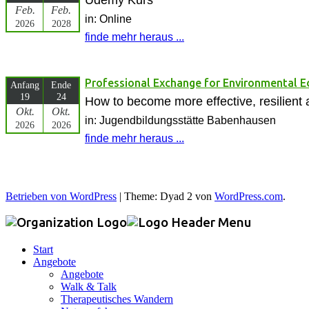
Feb.
Feb.
in: Online
2026
2028
finde mehr heraus ...
Professional Exchange for Environmental 
Anfang
Ende
19
24
How to become more effective, resilient 
Okt.
Okt.
in: Jugendbildungsstätte Babenhausen
2026
2026
finde mehr heraus ...
Betrieben von WordPress
|
Theme: Dyad 2 von
WordPress.com
.
Start
Angebote
Angebote
Walk & Talk
Therapeutisches Wandern