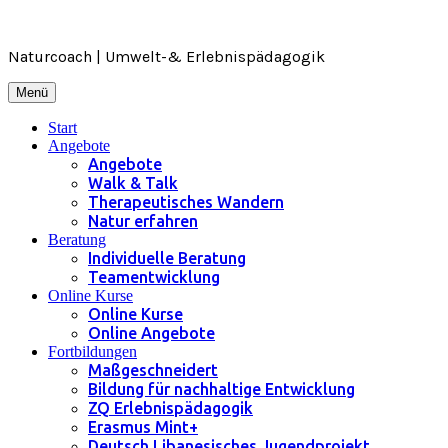
Zum
Inhalt
springen
Naturcoach | Umwelt-& Erlebnispädagogik
Menü
Start
Angebote
Angebote
Walk & Talk
Therapeutisches Wandern
Natur erfahren
Beratung
Individuelle Beratung
Teamentwicklung
Online Kurse
Online Kurse
Online Angebote
Fortbildungen
Maßgeschneidert
Bildung für nachhaltige Entwicklung
ZQ Erlebnispädagogik
Erasmus Mint+
Deutsch Libanesisches Jugendprojekt