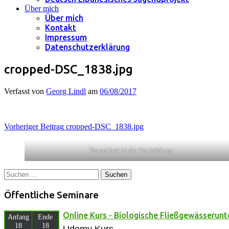
Über mich
Über mich
Kontakt
Impressum
Datenschutzerklärung
cropped-DSC_1838.jpg
Verfasst von
Georg Lindl
am
06/08/2017
Beitragsnavigation
Vorheriger Beitrag
cropped-DSC_1838.jpg
Teamarbeit in der Fortbildung
Suchen
nach:
Öffentliche Seminare
Online Kurs - Biologische Fließgewässerun
Anfang
Ende
18
18
Udemy Kurs