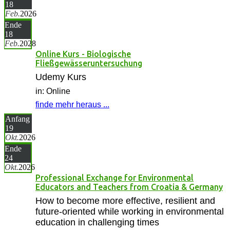
18
Feb.
2026
Ende
18
Feb.
2028
Online Kurs - Biologische
Fließgewässeruntersuchung
Udemy Kurs
in: Online
finde mehr heraus ...
Anfang
19
Okt.
2026
Ende
24
Okt.
2026
Professional Exchange for Environmental
Educators and Teachers from Croatia & Germany
How to become more effective, resilient and
future-oriented while working in environmental
education in challenging times