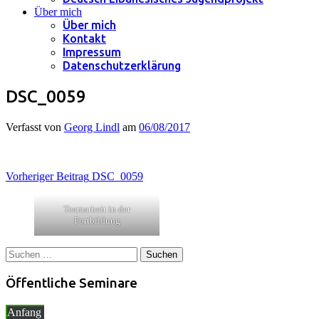
Über mich
Über mich
Kontakt
Impressum
Datenschutzerklärung
DSC_0059
Verfasst von
Georg Lindl
am
06/08/2017
Beitragsnavigation
Vorheriger Beitrag
DSC_0059
Teamarbeit in der
Fortbildung
Suchen
nach:
Öffentliche Seminare
Anfang