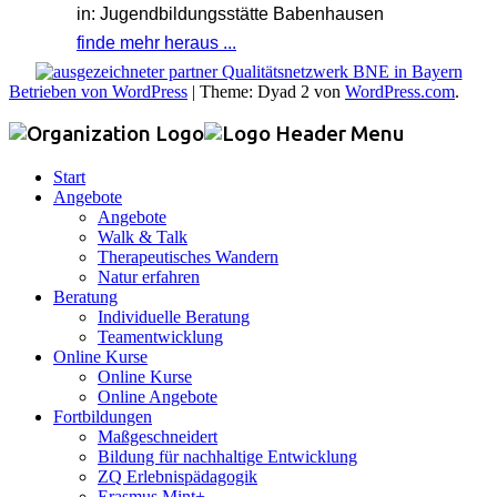
in: Jugendbildungsstätte Babenhausen
finde mehr heraus ...
Betrieben von WordPress
|
Theme: Dyad 2 von
WordPress.com
.
Start
Angebote
Angebote
Walk & Talk
Therapeutisches Wandern
Natur erfahren
Beratung
Individuelle Beratung
Teamentwicklung
Online Kurse
Online Kurse
Online Angebote
Fortbildungen
Maßgeschneidert
Bildung für nachhaltige Entwicklung
ZQ Erlebnispädagogik
Erasmus Mint+