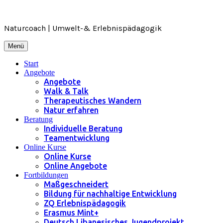
Zum
Inhalt
springen
Naturcoach | Umwelt-& Erlebnispädagogik
Menü
Start
Angebote
Angebote
Walk & Talk
Therapeutisches Wandern
Natur erfahren
Beratung
Individuelle Beratung
Teamentwicklung
Online Kurse
Online Kurse
Online Angebote
Fortbildungen
Maßgeschneidert
Bildung für nachhaltige Entwicklung
ZQ Erlebnispädagogik
Erasmus Mint+
Deutsch Libanesisches Jugendprojekt