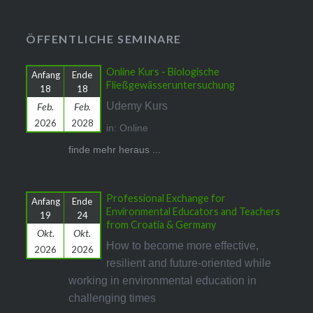
ÖFFENTLICHE SEMINARE
Online Kurs - Biologische
Anfang
Ende
Fließgewässeruntersuchung
18
18
Udemy Kurs
Feb.
Feb.
2026
2028
in: Online
finde mehr heraus ...
Professional Exchange for
Anfang
Ende
Environmental Educators and Teachers
19
24
from Croatia & Germany
Okt.
Okt.
How to become more effective,
2026
2026
resilient and future-oriented while
working in environmental education in
challenging times