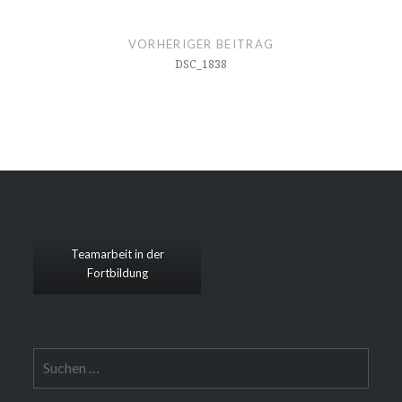
Beitragsnavigation
VORHERIGER BEITRAG
DSC_1838
Teamarbeit in der
Fortbildung
Suchen
nach: