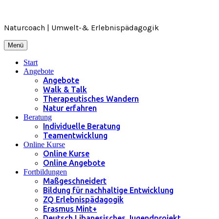
Zum
Inhalt
springen
Naturcoach | Umwelt-& Erlebnispädagogik
Menü
Start
Angebote
Angebote
Walk & Talk
Therapeutisches Wandern
Natur erfahren
Beratung
Individuelle Beratung
Teamentwicklung
Online Kurse
Online Kurse
Online Angebote
Fortbildungen
Maßgeschneidert
Bildung für nachhaltige Entwicklung
ZQ Erlebnispädagogik
Erasmus Mint+
Deutsch Libanesisches Jugendprojekt