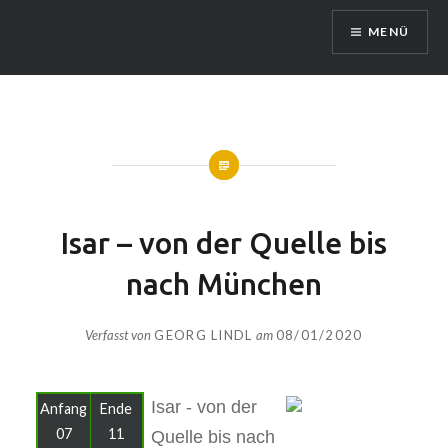
Zum
MENÜ
Inhalt
springen
Isar – von der Quelle bis
nach München
Verfasst von
GEORG LINDL
am
08/01/2020
Isar - von der
Anfang
Ende
07
11
Quelle bis nach