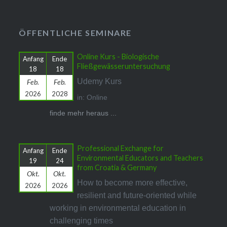
ÖFFENTLICHE SEMINARE
Online Kurs - Biologische
Anfang
Ende
Fließgewässeruntersuchung
18
18
Udemy Kurs
Feb.
Feb.
2026
2028
in: Online
finde mehr heraus ...
Professional Exchange for
Anfang
Ende
Environmental Educators and Teachers
19
24
from Croatia & Germany
Okt.
Okt.
How to become more effective,
2026
2026
resilient and future-oriented while
working in environmental education in
challenging times