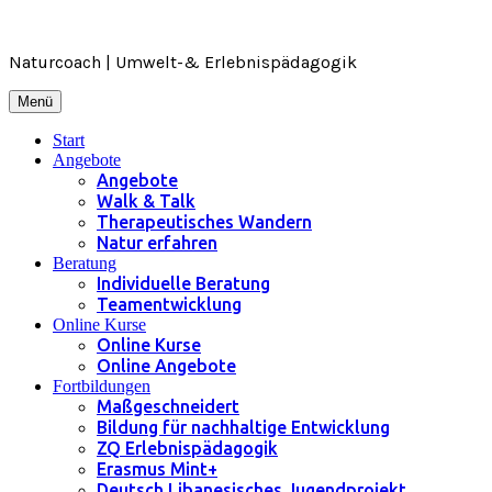
Zum
Inhalt
springen
Naturcoach | Umwelt-& Erlebnispädagogik
Menü
Start
Angebote
Angebote
Walk & Talk
Therapeutisches Wandern
Natur erfahren
Beratung
Individuelle Beratung
Teamentwicklung
Online Kurse
Online Kurse
Online Angebote
Fortbildungen
Maßgeschneidert
Bildung für nachhaltige Entwicklung
ZQ Erlebnispädagogik
Erasmus Mint+
Deutsch Libanesisches Jugendprojekt