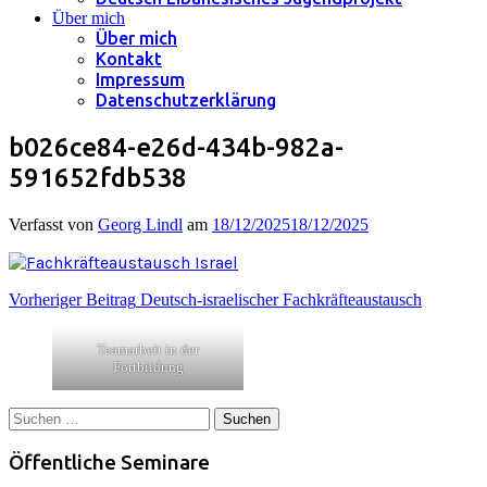
Über mich
Über mich
Kontakt
Impressum
Datenschutzerklärung
b026ce84-e26d-434b-982a-
591652fdb538
Verfasst von
Georg Lindl
am
18/12/2025
18/12/2025
Beitragsnavigation
Vorheriger Beitrag
Deutsch-israelischer Fachkräfteaustausch
Teamarbeit in der
Fortbildung
Suchen
nach:
Öffentliche Seminare