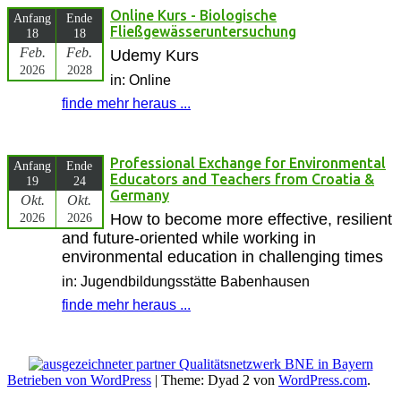
Online Kurs - Biologische
Anfang
Ende
Fließgewässeruntersuchung
18
18
Feb.
Feb.
Udemy Kurs
2026
2028
in: Online
finde mehr heraus ...
Professional Exchange for Environmental
Anfang
Ende
Educators and Teachers from Croatia &
19
24
Germany
Okt.
Okt.
2026
2026
How to become more effective, resilient
and future-oriented while working in
environmental education in challenging times
in: Jugendbildungsstätte Babenhausen
finde mehr heraus ...
Betrieben von WordPress
|
Theme: Dyad 2 von
WordPress.com
.