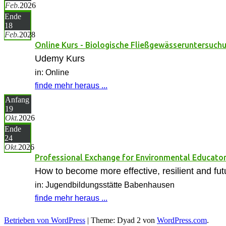
Feb.
2026
Ende
18
Feb.
2028
Online Kurs - Biologische Fließgewässeruntersuch
Udemy Kurs
in: Online
finde mehr heraus ...
Anfang
19
Okt.
2026
Ende
24
Okt.
2026
Professional Exchange for Environmental Educato
How to become more effective, resilient and fut
in: Jugendbildungsstätte Babenhausen
finde mehr heraus ...
Betrieben von WordPress
|
Theme: Dyad 2 von
WordPress.com
.