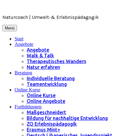
Zum
Inhalt
springen
Naturcoach | Umwelt-& Erlebnispädagogik
Menü
Start
Angebote
Angebote
Walk & Talk
Therapeutisches Wandern
Natur erfahren
Beratung
Individuelle Beratung
Teamentwicklung
Online Kurse
Online Kurse
Online Angebote
Fortbildungen
Maßgeschneidert
Bildung für nachhaltige Entwicklung
ZQ Erlebnispädagogik
Erasmus Mint+
Deutsch Libanesisches Jugendprojekt