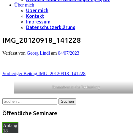
Über mich
Über mich
Kontakt
Impressum
Datenschutzerklärung
IMG_20120918_141228
Verfasst von
Georg Lindl
am
04/07/2023
Beitragsnavigation
Vorheriger Beitrag
IMG_20120918_141228
Teamarbeit in der Fortbildung
Suchen
nach:
Öffentliche Seminare
Anfang
18