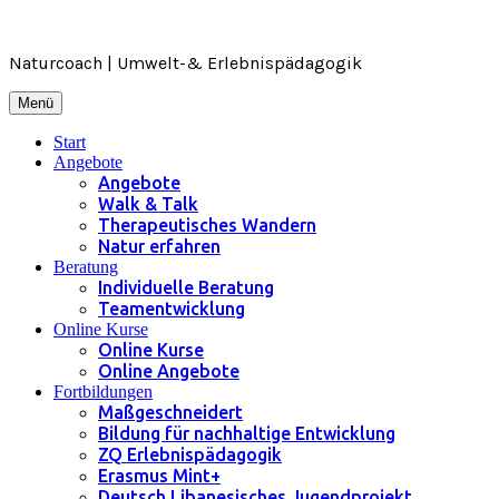
Zum
Inhalt
springen
Naturcoach | Umwelt-& Erlebnispädagogik
Menü
Start
Angebote
Angebote
Walk & Talk
Therapeutisches Wandern
Natur erfahren
Beratung
Individuelle Beratung
Teamentwicklung
Online Kurse
Online Kurse
Online Angebote
Fortbildungen
Maßgeschneidert
Bildung für nachhaltige Entwicklung
ZQ Erlebnispädagogik
Erasmus Mint+
Deutsch Libanesisches Jugendprojekt