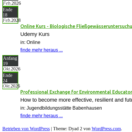
Feb.
2026
Ende
18
Feb.
2028
Online Kurs - Biologische Fließgewässeruntersuch
Udemy Kurs
in: Online
finde mehr heraus ...
Anfang
19
Okt.
2026
Ende
24
Okt.
2026
Professional Exchange for Environmental Educato
How to become more effective, resilient and fut
in: Jugendbildungsstätte Babenhausen
finde mehr heraus ...
Betrieben von WordPress
|
Theme: Dyad 2 von
WordPress.com
.