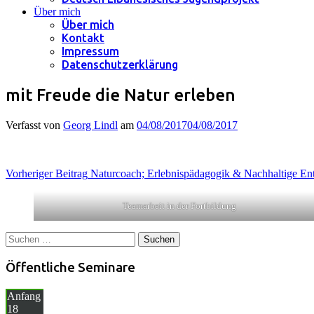
Über mich
Über mich
Kontakt
Impressum
Datenschutzerklärung
mit Freude die Natur erleben
Verfasst von
Georg Lindl
am
04/08/2017
04/08/2017
Beitragsnavigation
Vorheriger Beitrag
Naturcoach; Erlebnispädagogik & Nachhaltige En
Teamarbeit in der Fortbildung
Suchen
nach:
Öffentliche Seminare
Anfang
18