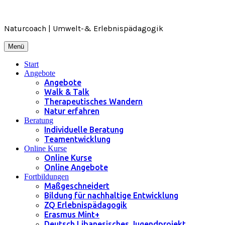
Zum
Inhalt
springen
Naturcoach | Umwelt-& Erlebnispädagogik
Menü
Start
Angebote
Angebote
Walk & Talk
Therapeutisches Wandern
Natur erfahren
Beratung
Individuelle Beratung
Teamentwicklung
Online Kurse
Online Kurse
Online Angebote
Fortbildungen
Maßgeschneidert
Bildung für nachhaltige Entwicklung
ZQ Erlebnispädagogik
Erasmus Mint+
Deutsch Libanesisches Jugendprojekt