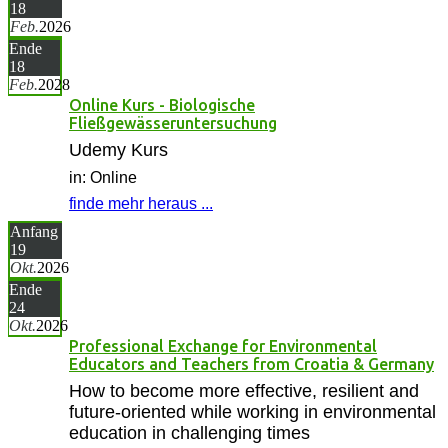
18
Feb.
2026
Ende
18
Feb.
2028
Online Kurs - Biologische
Fließgewässeruntersuchung
Udemy Kurs
in: Online
finde mehr heraus ...
Anfang
19
Okt.
2026
Ende
24
Okt.
2026
Professional Exchange for Environmental
Educators and Teachers from Croatia & Germany
How to become more effective, resilient and
future-oriented while working in environmental
education in challenging times