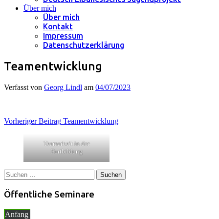
Über mich
Über mich
Kontakt
Impressum
Datenschutzerklärung
Teamentwicklung
Verfasst von
Georg Lindl
am
04/07/2023
Beitragsnavigation
Vorheriger Beitrag
Teamentwicklung
Teamarbeit in der
Fortbildung
Suchen
nach:
Öffentliche Seminare
Anfang