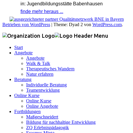
in: Jugendbildungsstätte Babenhausen
finde mehr heraus ...
Betrieben von WordPress
|
Theme: Dyad 2 von
WordPress.com
.
Start
Angebote
Angebote
Walk & Talk
Therapeutisches Wandern
Natur erfahren
Beratung
Individuelle Beratung
Teamentwicklung
Online Kurse
Online Kurse
Online Angebote
Fortbildungen
Maßgeschneidert
Bildung für nachhaltige Entwicklung
ZQ Erlebnispädagogik
Erasmus Mint+