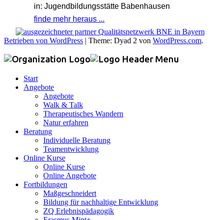
in: Jugendbildungsstätte Babenhausen
finde mehr heraus ...
Betrieben von WordPress
|
Theme: Dyad 2 von
WordPress.com
.
Start
Angebote
Angebote
Walk & Talk
Therapeutisches Wandern
Natur erfahren
Beratung
Individuelle Beratung
Teamentwicklung
Online Kurse
Online Kurse
Online Angebote
Fortbildungen
Maßgeschneidert
Bildung für nachhaltige Entwicklung
ZQ Erlebnispädagogik
Erasmus Mint+