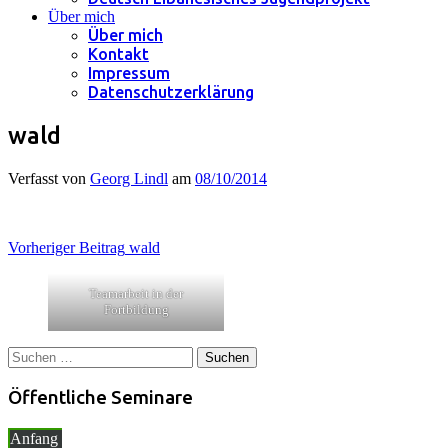
Über mich
Über mich
Kontakt
Impressum
Datenschutzerklärung
wald
Verfasst von
Georg Lindl
am
08/10/2014
Beitragsnavigation
Vorheriger Beitrag
wald
Teamarbeit in der
Fortbildung
Suchen
nach:
Öffentliche Seminare
Anfang