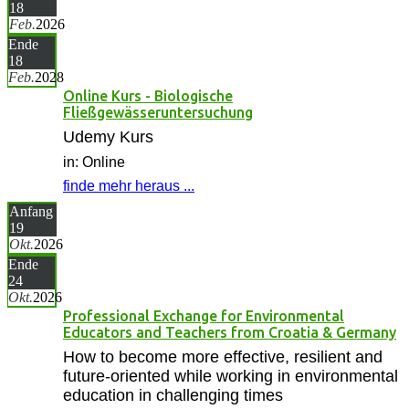
18
Feb.
2026
Ende
18
Feb.
2028
Online Kurs - Biologische
Fließgewässeruntersuchung
Udemy Kurs
in: Online
finde mehr heraus ...
Anfang
19
Okt.
2026
Ende
24
Okt.
2026
Professional Exchange for Environmental
Educators and Teachers from Croatia & Germany
How to become more effective, resilient and
future-oriented while working in environmental
education in challenging times