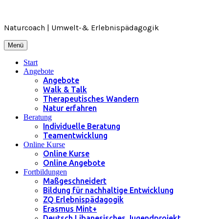
Zum
Inhalt
springen
Naturcoach | Umwelt-& Erlebnispädagogik
Menü
Start
Angebote
Angebote
Walk & Talk
Therapeutisches Wandern
Natur erfahren
Beratung
Individuelle Beratung
Teamentwicklung
Online Kurse
Online Kurse
Online Angebote
Fortbildungen
Maßgeschneidert
Bildung für nachhaltige Entwicklung
ZQ Erlebnispädagogik
Erasmus Mint+
Deutsch Libanesisches Jugendprojekt